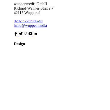
wupper.media GmbH
Richard-Wagner-Straße 7
42115 Wuppertal
0202 / 270 960-40
hallo@wupper.media
Design
Webdesign
Landingpages
Onlineshops
Formulare
Content
Texte erstellen
Produktbeschreibungen